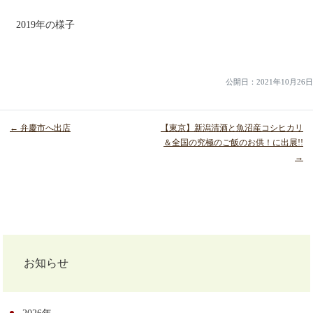
2019年の様子
公開日：
2021年10月26日
← 弁慶市へ出店
【東京】新潟清酒と魚沼産コシヒカリ
＆全国の究極のご飯のお供！に出展!!
→
投
稿
ナ
ビ
お知らせ
ゲ
ー