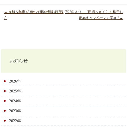
← 令和５年産 紀南の梅産地情報 4/17現
7/22㊏より 「田辺へ来てら！ 梅干し
在
配布キャンペーン」実施!! →
投
稿
ナ
お知らせ
ビ
ゲ
2026年
ー
2025年
シ
2024年
ョ
2023年
ン
2022年