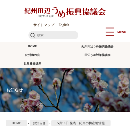
本
文
に
ス
サイトマップ
English
キ
MENU
検
ッ
索:
プ
HOME
紀州田辺うめ振興協議会
紀州梅の会
田辺うめ対策協議会
世界農業遺産
お知らせ
HOME
•
お知らせ
•
5月18日 発表 紀南の梅産地情報