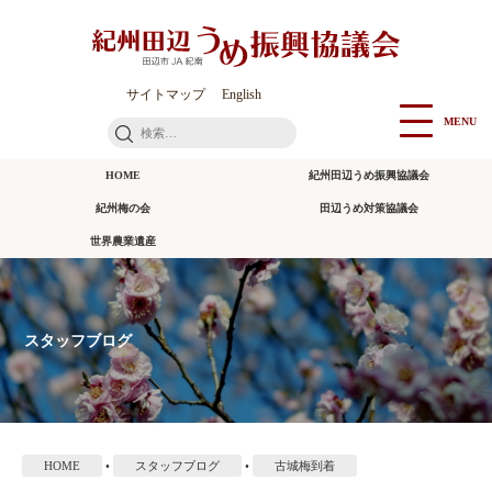
本
文
に
ス
サイトマップ
English
キ
MENU
検
ッ
索:
プ
HOME
紀州田辺うめ振興協議会
紀州梅の会
田辺うめ対策協議会
世界農業遺産
スタッフブログ
HOME
•
スタッフブログ
•
古城梅到着