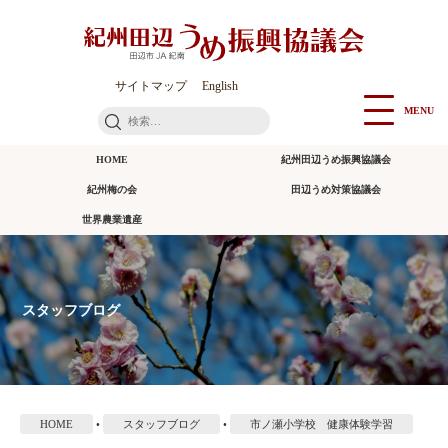
本
文
に
ス
サイトマップ
English
キ
MENU
検
ッ
索:
プ
HOME
紀州田辺うめ振興協議会
紀州梅の会
田辺うめ対策協議会
世界農業遺産
スタッフブログ
HOME
•
スタッフブログ
•
市ノ瀬小学校 健康体験学習