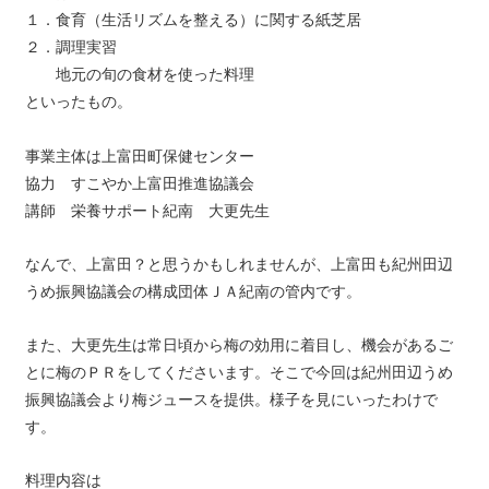
１．食育（生活リズムを整える）に関する紙芝居
２．調理実習
地元の旬の食材を使った料理
といったもの。
事業主体は上富田町保健センター
協力 すこやか上富田推進協議会
講師 栄養サポート紀南 大更先生
なんで、上富田？と思うかもしれませんが、上富田も紀州田辺
うめ振興協議会の構成団体ＪＡ紀南の管内です。
また、大更先生は常日頃から梅の効用に着目し、機会があるご
とに梅のＰＲをしてくださいます。そこで今回は紀州田辺うめ
振興協議会より梅ジュースを提供。様子を見にいったわけで
す。
料理内容は