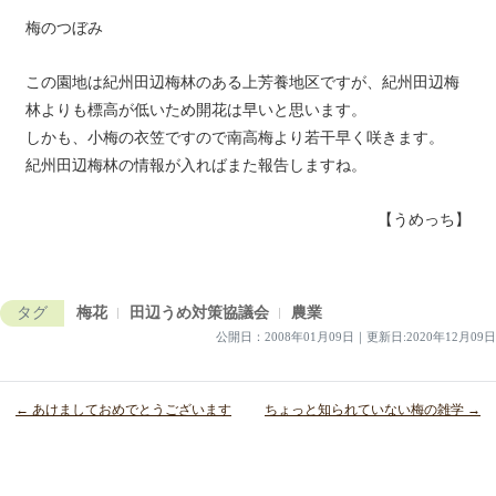
梅のつぼみ
この園地は紀州田辺梅林のある上芳養地区ですが、紀州田辺梅
林よりも標高が低いため開花は早いと思います。
しかも、小梅の衣笠ですので南高梅より若干早く咲きます。
紀州田辺梅林の情報が入ればまた報告しますね。
【うめっち】
タグ
梅花
田辺うめ対策協議会
農業
公開日：
2008年01月09日
｜
更新日:2020年12月09日
← あけましておめでとうございます
ちょっと知られていない梅の雑学 →