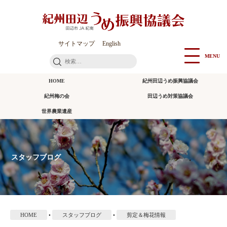
本
文
に
ス
サイトマップ
English
キ
MENU
検
ッ
索:
プ
HOME
紀州田辺うめ振興協議会
紀州梅の会
田辺うめ対策協議会
世界農業遺産
スタッフブログ
HOME
•
スタッフブログ
•
剪定＆梅花情報