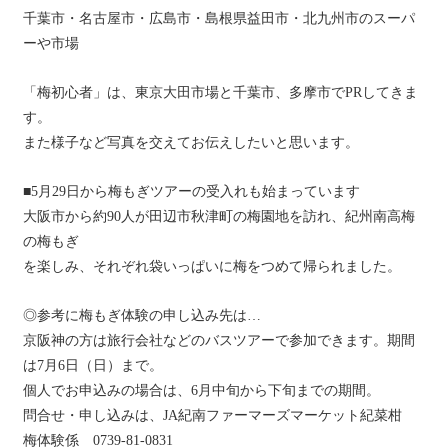
千葉市・名古屋市・広島市・島根県益田市・北九州市のスーパ
ーや市場
「梅初心者」は、東京大田市場と千葉市、多摩市でPRしてきま
す。
また様子など写真を交えてお伝えしたいと思います。
■5月29日から梅もぎツアーの受入れも始まっています
大阪市から約90人が田辺市秋津町の梅園地を訪れ、紀州南高梅
の梅もぎ
を楽しみ、それぞれ袋いっぱいに梅をつめて帰られました。
◎参考に梅もぎ体験の申し込み先は…
京阪神の方は旅行会社などのバスツアーで参加できます。期間
は7月6日（日）まで。
個人でお申込みの場合は、6月中旬から下旬までの期間。
問合せ・申し込みは、JA紀南ファーマーズマーケット紀菜柑
梅体験係 0739-81-0831