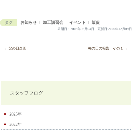
タグ
お知らせ
加工講習会
イベント
販促
公開日：
2008年06月04日
｜
更新日:2020年12月09日
← 父の日企画
梅の日の報告 その１ →
投
稿
ナ
スタッフブログ
ビ
ゲ
2025年
ー
2022年