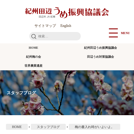
本
文
に
ス
サイトマップ
English
キ
MENU
検
ッ
索:
プ
HOME
紀州田辺うめ振興協議会
紀州梅の会
田辺うめ対策協議会
世界農業遺産
スタッフブログ
HOME
•
スタッフブログ
•
梅の書入れ時がいよいよ。