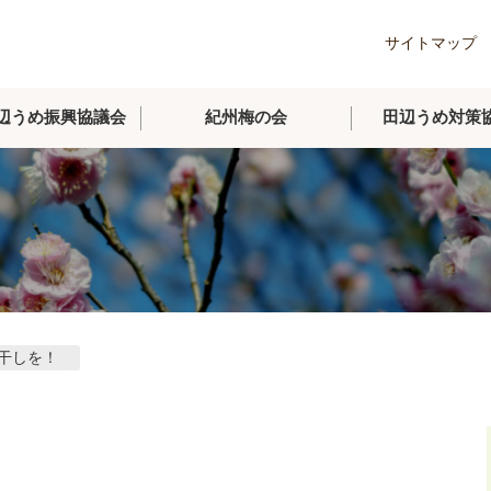
サイトマップ
辺うめ振興協議会
紀州梅の会
田辺うめ対策
干しを！