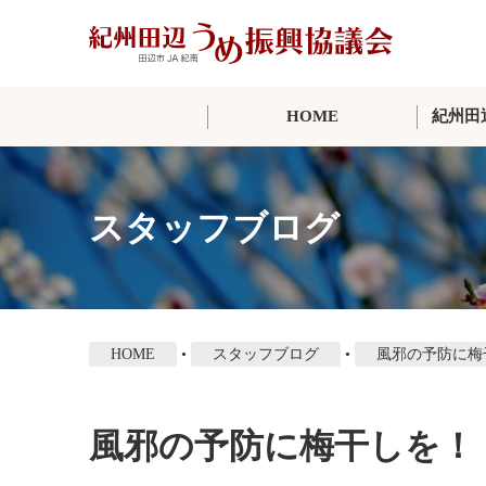
本
文
に
ス
HOME
紀州田
キ
ッ
プ
スタッフブログ
HOME
•
スタッフブログ
•
風邪の予防に梅
風邪の予防に梅干しを！