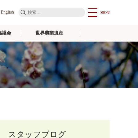
検
English
MENU
索:
協議会
世界農業遺産
スタッフブログ