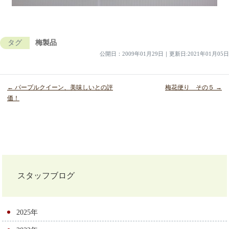
タグ
梅製品
公開日：
2009年01月29日
｜
更新日:2021年01月05日
← パープルクイーン、美味しいとの評
梅花便り その５ →
価！
投
稿
ナ
スタッフブログ
ビ
ゲ
2025年
ー