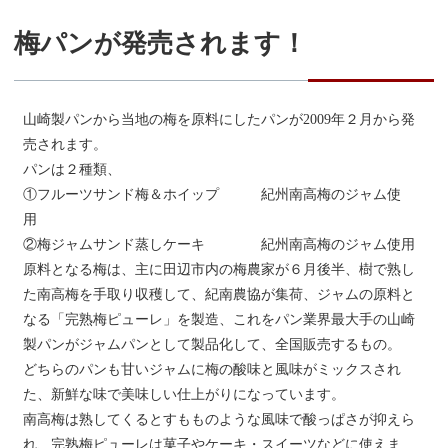
梅パンが発売されます！
山崎製パンから当地の梅を原料にしたパンが2009年２月から発
売されます。
パンは２種類、
①フルーツサンド梅＆ホイップ 紀州南高梅のジャム使
用
②梅ジャムサンド蒸しケーキ 紀州南高梅のジャム使用
原料となる梅は、主に田辺市内の梅農家が６月後半、樹で熟し
た南高梅を手取り収穫して、紀南農協が集荷、ジャムの原料と
なる「完熟梅ピューレ」を製造、これをパン業界最大手の山崎
製パンがジャムパンとして製品化して、全国販売するもの。
どちらのパンも甘いジャムに梅の酸味と風味がミックスされ
た、新鮮な味で美味しい仕上がりになっています。
南高梅は熟してくるとすもものような風味で酸っぱさが抑えら
れ、完熟梅ピューレは菓子やケーキ・スイーツなどに使えま