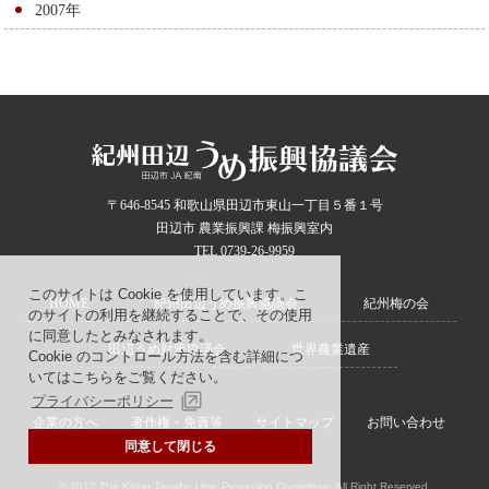
2007年
〒646-8545 和歌山県田辺市東山一丁目５番１号
田辺市 農業振興課 梅振興室内
TEL 0739-26-9959
このサイトは Cookie を使用しています。こ
HOME
紀州田辺うめ振興協議会
紀州梅の会
のサイトの利用を継続することで、その使用
に同意したとみなされます。
田辺うめ対策協議会
世界農業遺産
Cookie のコントロール方法を含む詳細につ
いてはこちらをご覧ください。
プライバシーポリシー
企業の方へ
著作権・免責等
サイトマップ
お問い合わせ
同意して閉じる
© 2012 The Kishu Tanabe Ume Promotion Committee. All Right Reserved.