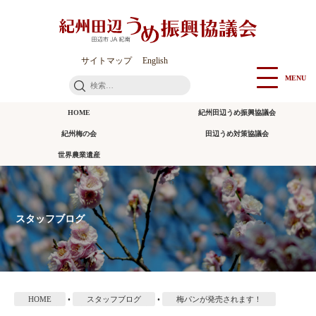
本
文
に
ス
サイトマップ
English
キ
MENU
検
ッ
索:
プ
HOME
紀州田辺うめ振興協議会
紀州梅の会
田辺うめ対策協議会
世界農業遺産
スタッフブログ
HOME
•
スタッフブログ
•
梅パンが発売されます！