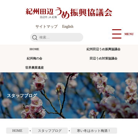
本
文
に
ス
サイトマップ
English
キ
MENU
検
ッ
索:
プ
HOME
紀州田辺うめ振興協議会
紀州梅の会
田辺うめ対策協議会
世界農業遺産
スタッフブログ
HOME
•
スタッフブログ
•
寒い冬はホット梅酒！