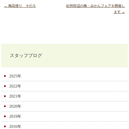
← 梅花便り その５
紀州田辺の梅・みかんフェアを開催し
ます →
投
稿
ナ
スタッフブログ
ビ
ゲ
2025年
ー
2022年
シ
2021年
ョ
2020年
ン
2019年
2016年