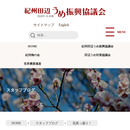
本
文
に
ス
サイトマップ
English
キ
MENU
検
ッ
索:
プ
HOME
紀州田辺うめ振興協議会
紀州梅の会
田辺うめ対策協議会
世界農業遺産
スタッフブログ
HOME
•
スタッフブログ
•
花真っ盛り！