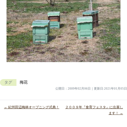
タグ
梅花
公開日：
2009年02月06日
｜
更新日:2021年01月05日
← 紀州田辺梅林オープニング式典！
２００９年『食育フェスタ』に出展し
ます！ →