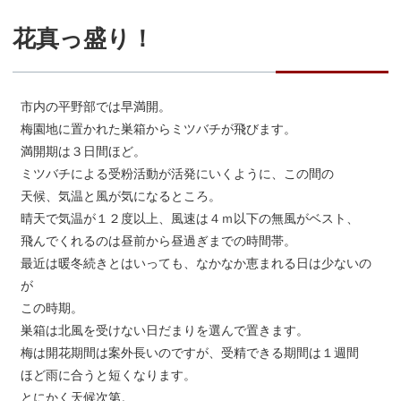
花真っ盛り！
市内の平野部では早満開。
梅園地に置かれた巣箱からミツバチが飛びます。
満開期は３日間ほど。
ミツバチによる受粉活動が活発にいくように、この間の
天候、気温と風が気になるところ。
晴天で気温が１２度以上、風速は４ｍ以下の無風がベスト、
飛んでくれるのは昼前から昼過ぎまでの時間帯。
最近は暖冬続きとはいっても、なかなか恵まれる日は少ないの
が
この時期。
巣箱は北風を受けない日だまりを選んで置きます。
梅は開花期間は案外長いのですが、受精できる期間は１週間
ほど雨に合うと短くなります。
とにかく天候次第。