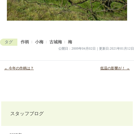
タグ
作柄
小梅
古城梅
梅
公開日：
2009年04月02日
｜
更新日:2021年01月12日
← 今年の作柄は？
低温の影響が！ →
投
稿
ナ
スタッフブログ
ビ