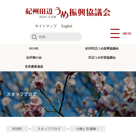
本
文
に
ス
サイトマップ
English
キ
MENU
検
ッ
索:
プ
HOME
紀州田辺うめ振興協議会
紀州梅の会
田辺うめ対策協議会
世界農業遺産
スタッフブログ
HOME
•
スタッフブログ
•
小梅と古城梅！