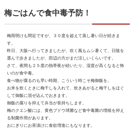
梅ごはんで食中毒予防！
梅雨明けも間近ですが、３０度を超えて蒸し暑い日が続きま
す。
昨日、大阪へ行ってきましたが、吹く風もムシ暑くて、日陰を
選んで歩きましたが、田辺の方がまだ涼しいくらいです。
さて、夜間も２５度の熱帯夜が続いたり、湿度が高くなると怖
いのが食中毒。
食べ物が腐るのも早い時期、こういう時こそ梅御飯を。
お米を炊くときに梅干しを入れて、炊きあがると梅干しをほぐ
して御飯に混ぜ込んでおきます。
御飯の腐りを抑えて弁当が長持ちします。
梅のクエン酸には、黄色ブドウ球菌など食中毒菌の増殖を抑え
る制菌作用があります。
おにぎりにお茶漬けに食欲増進にもなります。