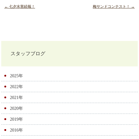
← 七夕水害続報！
梅サンドコンテスト！ →
投
稿
ナ
スタッフブログ
ビ
ゲ
2025年
ー
2022年
シ
2021年
ョ
2020年
ン
2019年
2016年