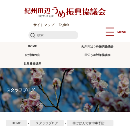
本
文
に
ス
サイトマップ
English
キ
MENU
検
ッ
索:
プ
HOME
紀州田辺うめ振興協議会
紀州梅の会
田辺うめ対策協議会
世界農業遺産
スタッフブログ
HOME
•
スタッフブログ
•
梅ごはんで食中毒予防！