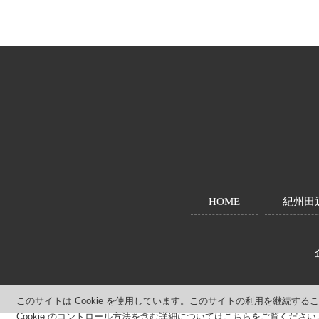
投
稿
ナ
ビ
ゲ
ー
シ
HOME
紀州田
ョ
ン
このサイトは Cookie を使用しています。このサイトの利用を継続す
Cookie のコントロール方法を含む詳細についてはこちらをご覧くださ