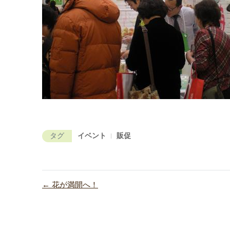
タグ
イベント
販促
← 花が満開へ！