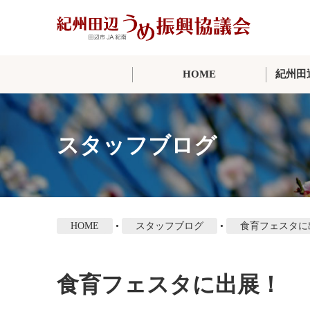
本
文
に
ス
HOME
紀州田
キ
ッ
プ
スタッフブログ
HOME
•
スタッフブログ
•
食育フェスタに
食育フェスタに出展！