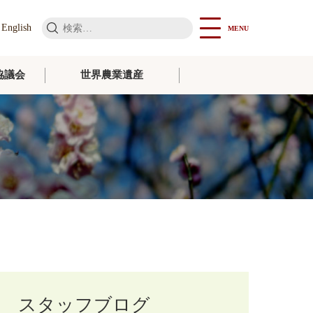
検
English
MENU
索:
協議会
世界農業遺産
スタッフブログ