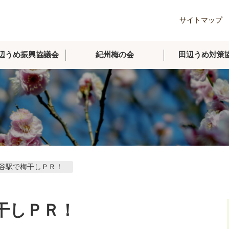
サイトマップ
辺うめ振興協議会
紀州梅の会
田辺うめ対策
谷駅で梅干しＰＲ！
干しＰＲ！