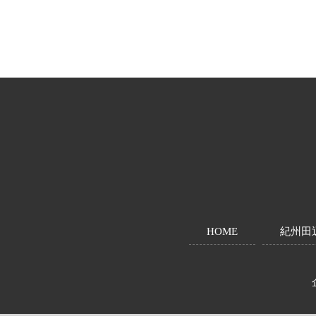
投
稿
ナ
ビ
ゲ
ー
シ
HOME
紀州田
ョ
ン