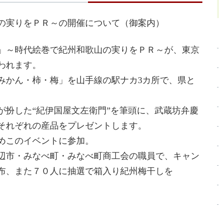
の実りをＰＲ～の開催について（御案内）
」～時代絵巻で紀州和歌山の実りをＰＲ～が、東京
われます。
みかん・柿・梅」を山手線の駅ナカ3カ所で、県と
が扮した“紀伊国屋文左衛門”を筆頭に、武蔵坊弁慶
それぞれの産品をプレゼントします。
めこのイベントに参加。
辺市・みなべ町・みなべ町商工会の職員で、キャン
布、また７０人に抽選で箱入り紀州梅干しを