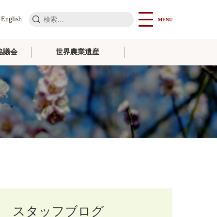
検
English
MENU
索:
協議会
世界農業遺産
スタッフブログ