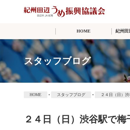
本
文
に
ス
HOME
紀州田
キ
ッ
プ
スタッフブログ
HOME
•
スタッフブログ
•
２４日（日）渋
２４日（日）渋谷駅で梅