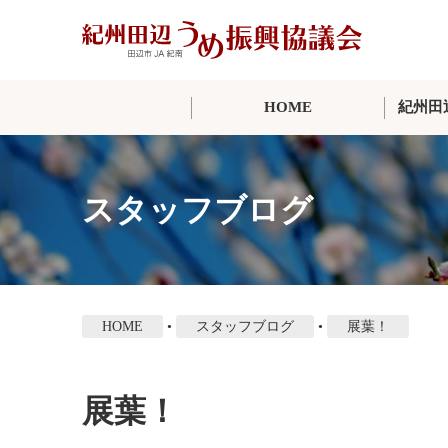
本
文
に
ス
HOME
紀州田
キ
ッ
プ
スタッフブログ
HOME
•
スタッフブログ
•
展葉！
展葉！