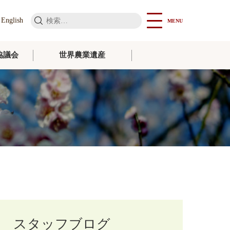
検
English
MENU
索:
協議会
世界農業遺産
スタッフブログ