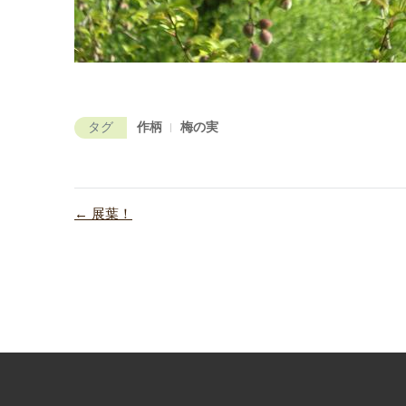
タグ
作柄
梅の実
← 展葉！
投
稿
ナ