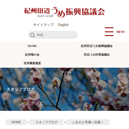
本
文
に
ス
サイトマップ
English
キ
MENU
検
ッ
索:
プ
HOME
紀州田辺うめ振興協議会
紀州梅の会
田辺うめ対策協議会
世界農業遺産
スタッフブログ
HOME
•
スタッフブログ
•
ふるさと市場へ出展！