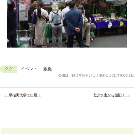
タグ
イベント
販促
公開日：
2011年09月27日
｜
更新日:2021年03月18日
← 早稲田大学で出展！
七夕水害から復旧！ →
投
稿