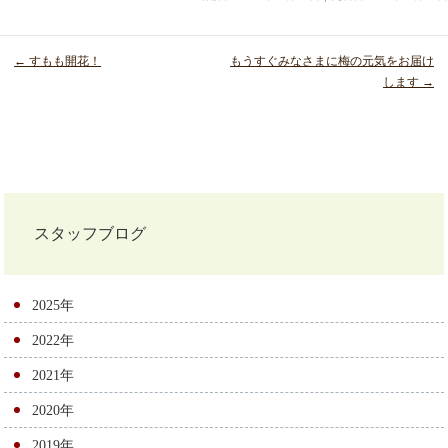
← すもも開花！
もうすぐみなさまに梅の元気をお届け
します →
投
稿
ナ
スタッフブログ
ビ
ゲ
2025年
ー
2022年
シ
2021年
ョ
2020年
ン
2019年