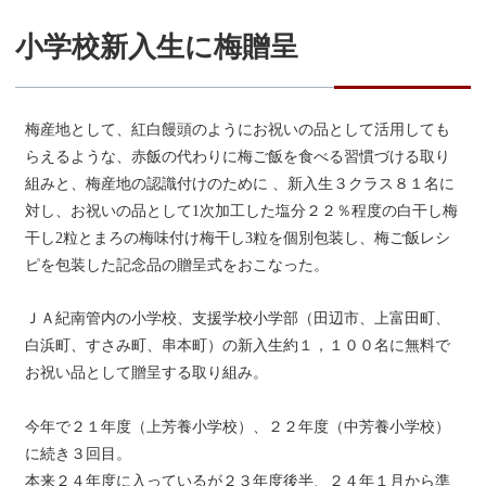
小学校新入生に梅贈呈
梅産地として、紅白饅頭のようにお祝いの品として活用しても
らえるような、赤飯の代わりに梅ご飯を食べる習慣づける取り
組みと、梅産地の認識付けのために 、新入生３クラス８１名に
対し、お祝いの品として1次加工した塩分２２％程度の白干し梅
干し2粒とまろの梅味付け梅干し3粒を個別包装し、梅ご飯レシ
ピを包装した記念品の贈呈式をおこなった。
ＪＡ紀南管内の小学校、支援学校小学部（田辺市、上富田町、
白浜町、すさみ町、串本町）の新入生約１，１００名に無料で
お祝い品として贈呈する取り組み。
今年で２１年度（上芳養小学校）、２２年度（中芳養小学校）
に続き３回目。
本来２４年度に入っているが２３年度後半、２４年１月から準