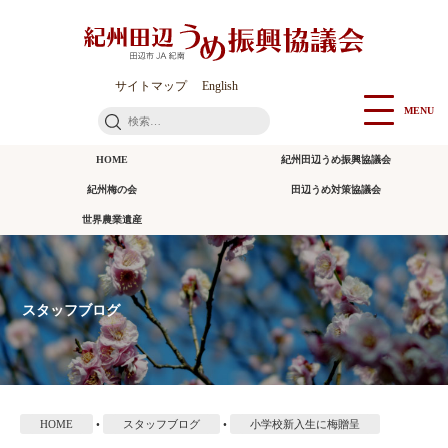
本
文
に
ス
サイトマップ
English
キ
MENU
検
ッ
索:
プ
HOME
紀州田辺うめ振興協議会
紀州梅の会
田辺うめ対策協議会
世界農業遺産
スタッフブログ
HOME
•
スタッフブログ
•
小学校新入生に梅贈呈