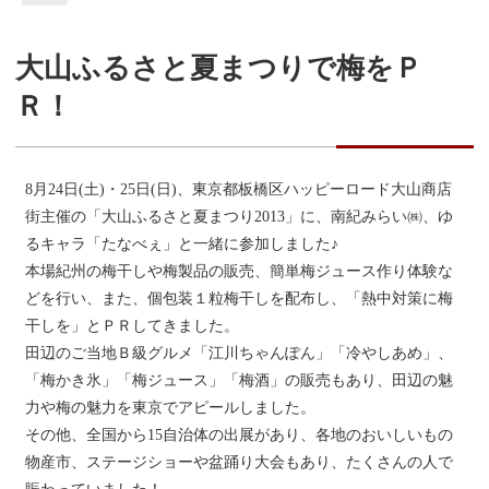
大山ふるさと夏まつりで梅をＰ
Ｒ！
8月24日(土)・25日(日)、東京都板橋区ハッピーロード大山商店
街主催の「大山ふるさと夏まつり2013」に、南紀みらい㈱、ゆ
るキャラ「たなべぇ」と一緒に参加しました♪
本場紀州の梅干しや梅製品の販売、簡単梅ジュース作り体験な
どを行い、また、個包装１粒梅干しを配布し、「熱中対策に梅
干しを」とＰＲしてきました。
田辺のご当地Ｂ級グルメ「江川ちゃんぽん」「冷やしあめ」、
「梅かき氷」「梅ジュース」「梅酒」の販売もあり、田辺の魅
力や梅の魅力を東京でアピールしました。
その他、全国から15自治体の出展があり、各地のおいしいもの
物産市、ステージショーや盆踊り大会もあり、たくさんの人で
賑わっていました！