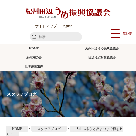
本
文
に
ス
サイトマップ
English
キ
MENU
検
ッ
索:
プ
HOME
紀州田辺うめ振興協議会
紀州梅の会
田辺うめ対策協議会
世界農業遺産
スタッフブログ
HOME
•
スタッフブログ
•
大山ふるさと夏まつりで梅をＰ
Ｒ！