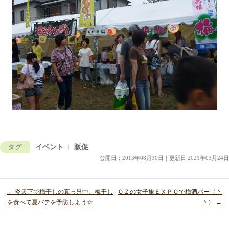
タグ
イベント
販促
公開日：
2013年08月30日
｜
更新日:2021年03月24日
← 炎天下で梅干しの真っ只中、梅干し
ＯＺの女子旅ＥＸＰＯで梅酒バー（＾
を食べて夏バテを予防しよう☆
＾） →