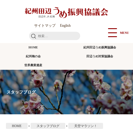
本
文
に
ス
サイトマップ
English
キ
MENU
検
ッ
索:
プ
HOME
紀州田辺うめ振興協議会
紀州梅の会
田辺うめ対策協議会
世界農業遺産
スタッフブログ
HOME
•
スタッフブログ
•
天空マラソン！