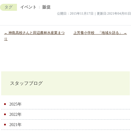
タグ
イベント
販促
公開日：
2015年11月17日
｜
更新日:2021年04月01日
← 神島高校さんと田辺農林水産業まつ
上芳養小学校 「地域を語る」 →
り
投
稿
ナ
スタッフブログ
ビ
ゲ
2025年
ー
2022年
シ
2021年
ョ