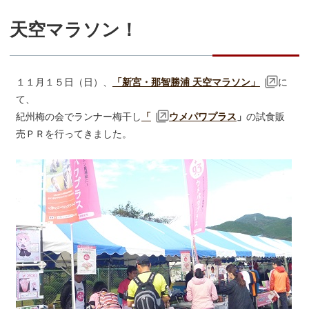
天空マラソン！
１１月１５日（日）、
「新宮・那智勝浦 天空マラソン」
に
て、
紀州梅の会でランナー梅干し
「
ウメパワプラス
」
の試食販
売ＰＲを行ってきました。