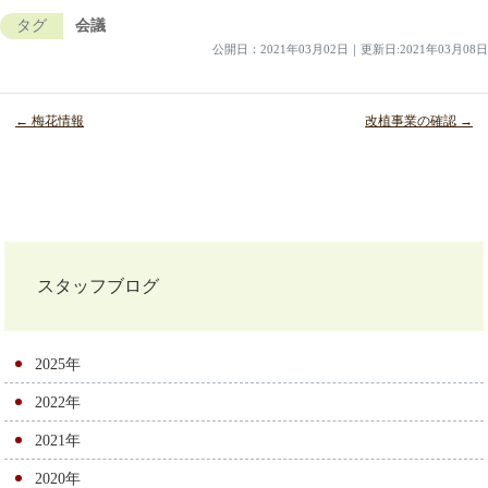
タグ
会議
公開日：
2021年03月02日
｜
更新日:2021年03月08日
← 梅花情報
改植事業の確認 →
投
稿
ナ
スタッフブログ
ビ
ゲ
2025年
ー
2022年
シ
2021年
ョ
2020年