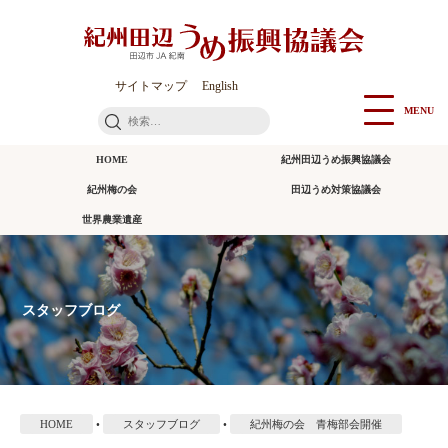
本
文
に
ス
サイトマップ
English
キ
MENU
検
ッ
索:
プ
HOME
紀州田辺うめ振興協議会
紀州梅の会
田辺うめ対策協議会
世界農業遺産
スタッフブログ
HOME
•
スタッフブログ
•
紀州梅の会 青梅部会開催