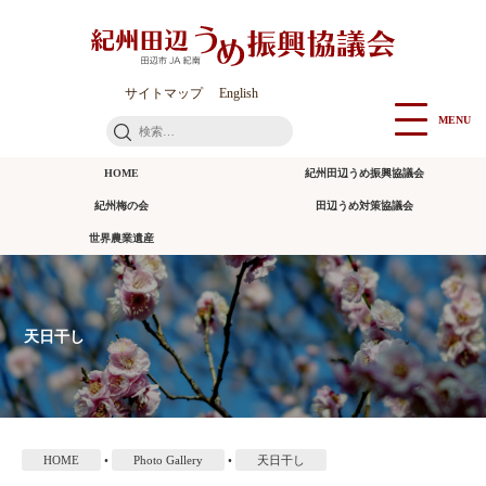
本
文
に
ス
サイトマップ
English
キ
MENU
検
ッ
索:
プ
HOME
紀州田辺うめ振興協議会
紀州梅の会
田辺うめ対策協議会
世界農業遺産
天日干し
HOME
•
Photo Gallery
•
天日干し