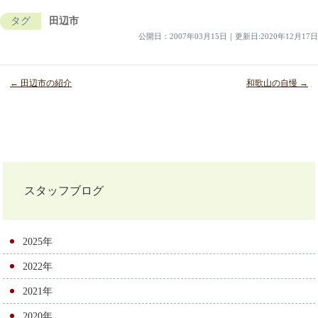
タグ
田辺市
公開日：
2007年03月15日
｜
更新日:2020年12月17日
← 田辺市の紹介
和歌山の自慢 →
投
稿
ナ
スタッフブログ
ビ
ゲ
2025年
ー
2022年
シ
2021年
2020年