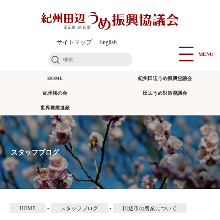
本
文
に
ス
サイトマップ
English
キ
MENU
検
ッ
索:
プ
HOME
紀州田辺うめ振興協議会
紀州梅の会
田辺うめ対策協議会
世界農業遺産
スタッフブログ
HOME
•
スタッフブログ
•
田辺市の農業について