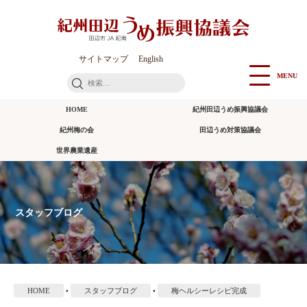
本
文
に
ス
サイトマップ
English
キ
MENU
検
ッ
索:
プ
HOME
紀州田辺うめ振興協議会
紀州梅の会
田辺うめ対策協議会
世界農業遺産
スタッフブログ
HOME
•
スタッフブログ
•
梅ヘルシーレシピ完成