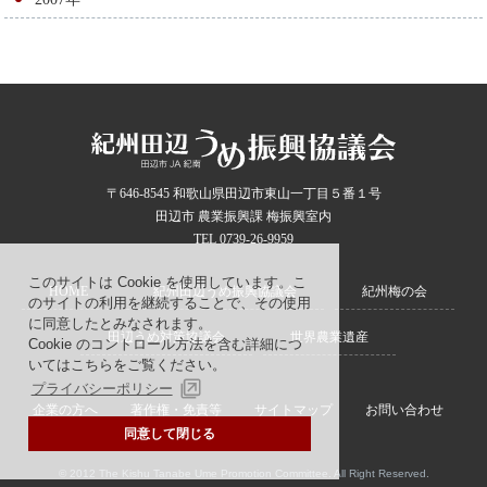
〒646-8545 和歌山県田辺市東山一丁目５番１号
田辺市 農業振興課 梅振興室内
TEL 0739-26-9959
このサイトは Cookie を使用しています。こ
HOME
紀州田辺うめ振興協議会
紀州梅の会
のサイトの利用を継続することで、その使用
に同意したとみなされます。
田辺うめ対策協議会
世界農業遺産
Cookie のコントロール方法を含む詳細につ
いてはこちらをご覧ください。
プライバシーポリシー
企業の方へ
著作権・免責等
サイトマップ
お問い合わせ
同意して閉じる
© 2012 The Kishu Tanabe Ume Promotion Committee. All Right Reserved.