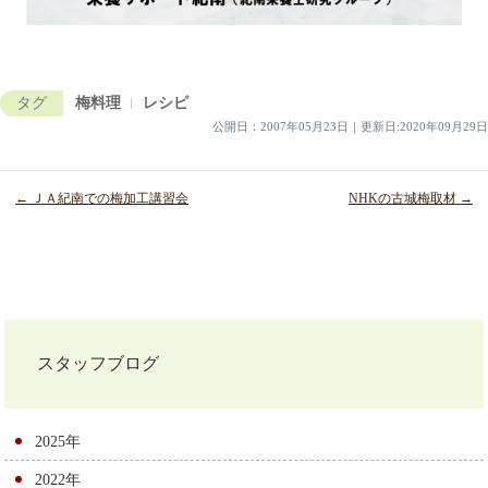
タグ
梅料理
レシピ
公開日：
2007年05月23日
｜
更新日:2020年09月29日
← ＪＡ紀南での梅加工講習会
NHKの古城梅取材 →
投
稿
ナ
スタッフブログ
ビ
ゲ
2025年
ー
2022年