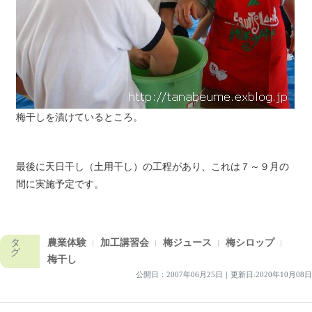
梅干しを漬けているところ。
最後に天日干し（土用干し）の工程があり、これは７～９月の
間に実施予定です。
タ
農業体験
加工講習会
梅ジュース
梅シロップ
グ
梅干し
公開日：
2007年06月25日
｜
更新日:2020年10月08日