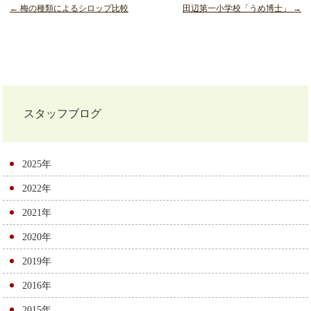
← 梅の種類によるシロップ比較
田辺第一小学校「うめ博士」 →
投
稿
ナ
スタッフブログ
ビ
ゲ
2025年
ー
2022年
シ
2021年
ョ
2020年
ン
2019年
2016年
2015年