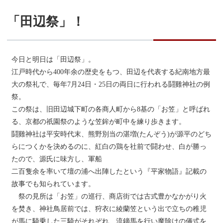
「田辺祭」！
今日と明日は「田辺祭」。
江戸時代から400年余の歴史をもつ、田辺を代表する紀南地方最
大の祭礼で、毎年7月24日・25日の両日に行われる鬪雞神社の例
祭。
この祭は、旧田辺城下町の各商人町から8基の「お笠」と呼ばれ
る、京都の祇園祭のような笠鉾が町中を練り歩きます。
鬪雞神社は平安時代末、熊野別当の湛増(たんぞう)が源平のどち
らにつくかを決めるのに、紅白の鶏を社前で闘わせ、白が勝っ
たので、源氏に味方し、軍船
二百隻余を率いて壇の浦へ出陣したという『平家物語』記載の
故事でも知られています。
祭の見所は「お笠」の巡行、商店街では古式豊かなかがり火
を焚き、神社鳥居前では、狩衣に綾蘭笠という出で立ちの稚児
が馬に騎乗した三騎がそれぞれ、流鏑馬を行い魔除けの儀式を