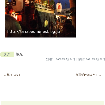
タグ
観光
公開日：
2009年07月24日
｜
更新日:2021年02月01日
← 梅びしお！
梅雨明けはまだ！ →
投
稿