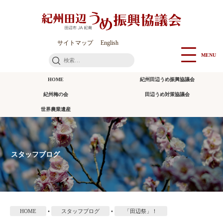
本
文
に
ス
サイトマップ
English
キ
MENU
検
ッ
索:
プ
HOME
紀州田辺うめ振興協議会
紀州梅の会
田辺うめ対策協議会
世界農業遺産
スタッフブログ
HOME
•
スタッフブログ
•
「田辺祭」！