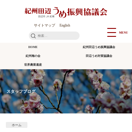
本
文
に
ス
サイトマップ
English
キ
MENU
検
ッ
索:
プ
HOME
紀州田辺うめ振興協議会
紀州梅の会
田辺うめ対策協議会
世界農業遺産
スタッフブログ
ホーム