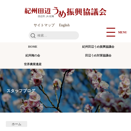
本
文
に
ス
サイトマップ
English
キ
MENU
検
ッ
索:
プ
HOME
紀州田辺うめ振興協議会
紀州梅の会
田辺うめ対策協議会
世界農業遺産
スタッフブログ
ホーム