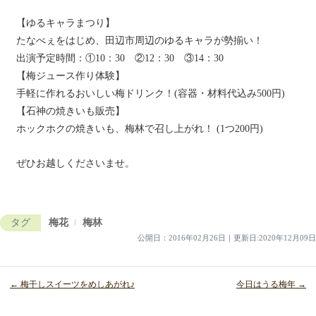
【ゆるキャラまつり】
たなべぇをはじめ、田辺市周辺のゆるキャラが勢揃い！
出演予定時間：①10：30 ②12：30 ③14：30
【梅ジュース作り体験】
手軽に作れるおいしい梅ドリンク！(容器・材料代込み500円)
【石神の焼きいも販売】
ホックホクの焼きいも、梅林で召し上がれ！ (1つ200円)
ぜひお越しくださいませ。
タグ
梅花
梅林
公開日：
2016年02月26日
｜
更新日:2020年12月09日
← 梅干しスイーツをめしあがれ♪
今日はうる梅年 →