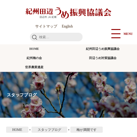
本
文
に
ス
サイトマップ
English
キ
MENU
検
ッ
索:
プ
HOME
紀州田辺うめ振興協議会
紀州梅の会
田辺うめ対策協議会
世界農業遺産
スタッフブログ
HOME
•
スタッフブログ
•
梅が満開です