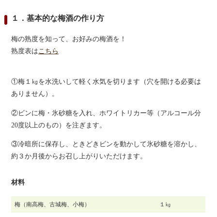
１．基本的な梅酒の作り方
梅の熟度を知って、お好みの梅酒を！
熟度表は
こちら
①梅１㎏を水洗いして軽く水気を切ります（穴を開ける必要は
ありません）。
②ビンに梅・氷砂糖を入れ、ホワイトリカー等（アルコール分
20度以上のもの）を注ぎます。
③冷暗所に保存し、ときどきビンを動かして氷砂糖を溶かし、
約３か月後からお召し上がりいただけます。
材料
梅（南高梅、古城梅、小梅）
１㎏