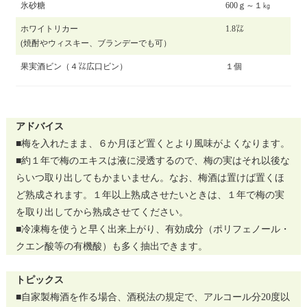
氷砂糖
600ｇ～１㎏
ホワイトリカー
1.8㍑
(焼酎やウィスキー、ブランデーでも可）
果実酒ビン（４㍑広口ビン）
１個
アドバイス
■梅を入れたまま、６か月ほど置くとより風味がよくなります。
■約１年で梅のエキスは液に浸透するので、梅の実はそれ以後な
らいつ取り出してもかまいません。なお、梅酒は置けば置くほ
ど熟成されます。１年以上熟成させたいときは、１年で梅の実
を取り出してから熟成させてください。
■冷凍梅を使うと早く出来上がり、有効成分（ポリフェノール・
クエン酸等の有機酸）も多く抽出できます。
トピックス
■自家製梅酒を作る場合、酒税法の規定で、アルコール分20度以