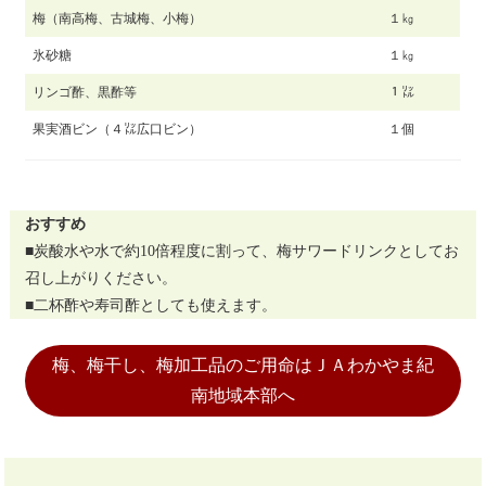
梅（南高梅、古城梅、小梅）
１㎏
氷砂糖
１㎏
リンゴ酢、黒酢等
１㍑
果実酒ビン（４㍑広口ビン）
１個
おすすめ
■炭酸水や水で約10倍程度に割って、梅サワードリンクとしてお
召し上がりください。
■二杯酢や寿司酢としても使えます。
梅、梅干し、梅加工品のご用命はＪＡわかやま紀
南地域本部へ