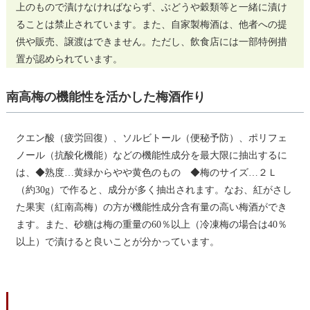
上のもので漬けなければならず、ぶどうや穀類等と一緒に漬け
ることは禁止されています。また、自家製梅酒は、他者への提
供や販売、譲渡はできません。ただし、飲食店には一部特例措
置が認められています。
南高梅の機能性を活かした梅酒作り
クエン酸（疲労回復）、ソルビトール（便秘予防）、ポリフェ
ノール（抗酸化機能）などの機能性成分を最大限に抽出するに
は、◆熟度…黄緑からやや黄色のもの ◆梅のサイズ…２Ｌ
（約30g）で作ると、成分が多く抽出されます。なお、紅がさし
た果実（紅南高梅）の方が機能性成分含有量の高い梅酒ができ
ます。また、砂糖は梅の重量の60％以上（冷凍梅の場合は40％
以上）で漬けると良いことが分かっています。