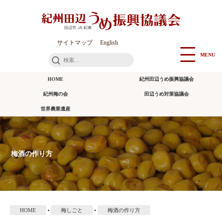
本
文
に
ス
サイトマップ
English
キ
MENU
検
ッ
索:
プ
HOME
紀州田辺うめ振興協議会
紀州梅の会
田辺うめ対策協議会
世界農業遺産
梅酒の作り方
HOME
•
梅しごと
•
梅酒の作り方